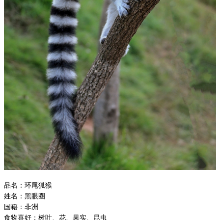
品名：环尾狐猴
姓名：黑眼圈
国籍：非洲
食物喜好：树叶、花、果实、昆虫