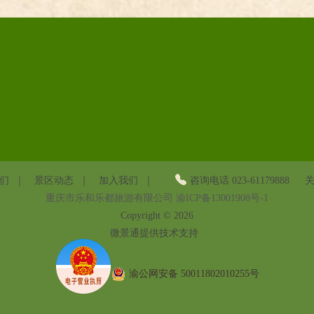
们
｜
景区动态
｜
加入我们
｜
咨询电话 023-61179888
重庆市乐和乐都旅游有限公司 渝ICP备13001908号-1
Copyright © 2026
微景通提供技术支持
渝公网安备 50011802010255号