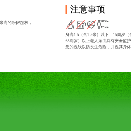
注意事项
200cm
米高的极限蹦极
，
120cm
身高1.5（含1.5米）以下、15周岁
65周岁）以上老人须由具有安全监
您的视线以防发生危险，并视其身体