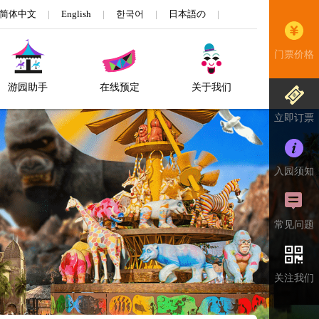
简体中文
|
English
|
한국어
|
日本語の
|
门票价格
游园助手
在线预定
关于我们
立即订票
入园须知
常见问题
关注我们