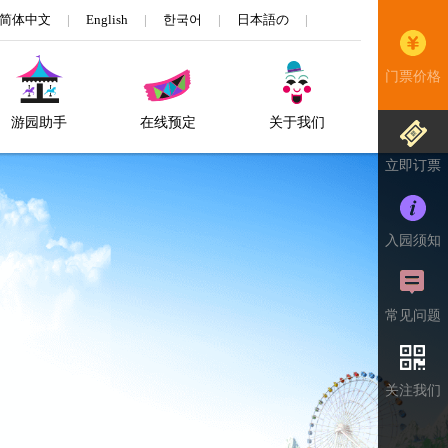
简体中文
|
English
|
한국어
|
日本語の
|
门票价格
游园助手
在线预定
关于我们
立即订票
入园须知
常见问题
关注我们