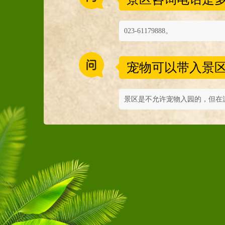
023-61179888。
宠物可以带入景
景区是不允许宠物入园的，但在