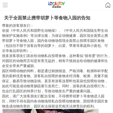
关于全面禁止携带胡萝卜等食物入园的告知
尊敬的游客朋友们：
依据《中华人民共和国野生动物保》、《中华人民共和国陆生野生动
物保护实施条例》等法律法规，为保证动物健康，园区现全面禁止携
带胡萝卜等食物入园，园内各动物场馆现全面禁止投喂非园区食物
（包括但不限于游客自带的胡萝卜、白菜、苹果等果蔬和小面包、可
乐等食品和饮料）。
很多游客朋友们喜欢给动物私自投喂食物，这种看似
“
很有爱
”
的行为，
对园区的动物而言却是有害无益的，稍有不慎就会给动物的健康和生
命安全带来严重威胁。
园区饲喂动物的饲料，都是通过精挑细选、严格消毒、检测和科学配
置的新鲜优质食物。游客私自投喂的食物未经消毒、检测，质量不能
保证，极易导致动物染病。甚至有游客连塑料包装袋也投喂给动物，
如此可能造成动物胃肠阻塞引发死亡。同时，游客的私自投喂行为，
也会打乱园区的饲养计划，导致动物发生严重的健康问题。
因此，请广大游客朋友们配合安检，不得携带胡萝卜等食物进入园
区，同时不得在园内各动物场馆私自投喂动物食物。
因投喂非园区食
物造成动物伤害的，园区依法保留追究
相关
法律责任的权利。